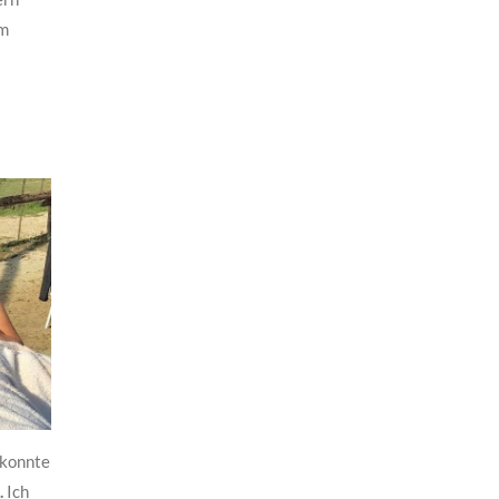
em
 konnte
.
Ich