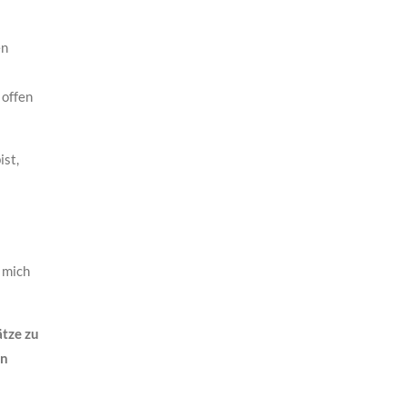
en
 offen
ist,
 mich
tze zu
en