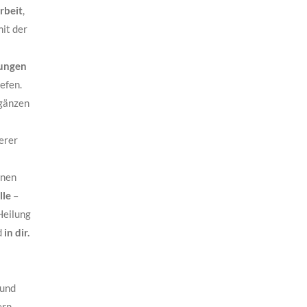
rbeit
,
it der
ungen
efen.
gänzen
serer
enen
lle
–
Heilung
d
in dir.
und
ern