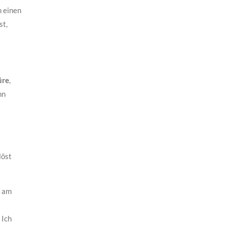
m einen
st,
üre
,
nn
löst
g am
Ich