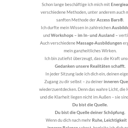
Schon lange beschäftige ich mich mit
Energiea
verschiedene Methoden, unter anderem auch m
sanften Methode der
Access Bars®
.
Ich durfte mein Wissen in zahlreichen
Ausbild
und
Workshops – im In- und Ausland –
verti
Auch verschiedene
Massage-Ausbildungen
er
mein ganzheitliches Wirken.
Ich bin zutiefst überzeugt, dass die Kraft un
Gedanken unsere Realitäten schafft.
In jeder Sitzung lade ich dich ein, deinen eig
Zugang zu dir selbst – zu deiner
inneren Que
wiederzuentdecken. Denn das wahre Licht, die 
und die Klarheit liegen nicht im Außen – sie sin
Du bist die Quelle.
Du bist die Quelle deiner Schöpfung.
Wenn du dich nach mehr
Ruhe, Leichtigkeit
innerer Balance
sehnst, begleite ich dich g