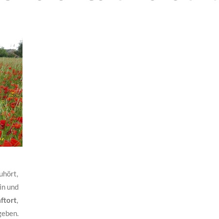
uhört,
in und
ftort
,
geben.