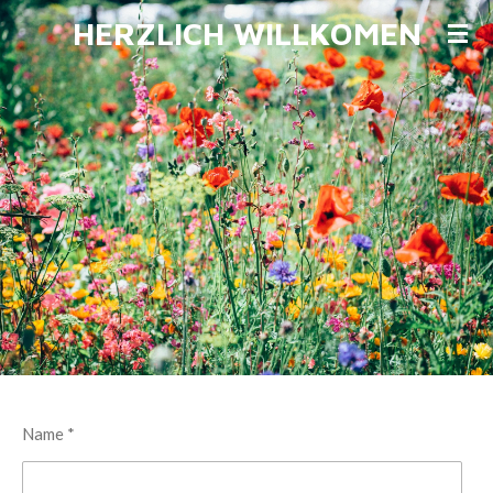
HERZLICH WILLKOMEN
Zum
Hauptinhalt
springen
Name *